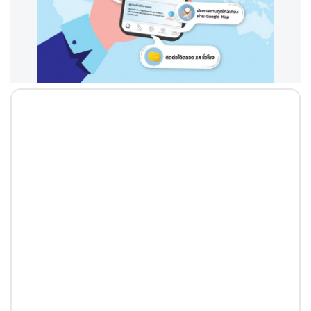
ป
ร
ะ
เ
ท
ศ
T
h
a
i
l
a
n
d
L
i
n
k