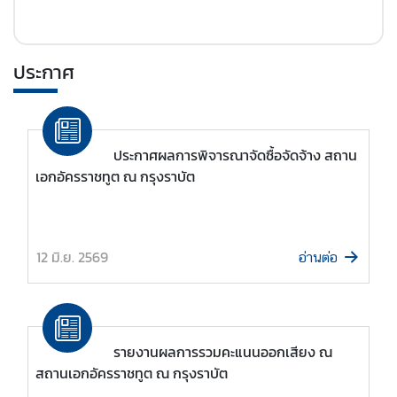
อ
ง
เ
ประกาศ
ที่
ย
ว
|
ประกาศผลการพิจารณาจัดซื้อจัดจ้าง สถาน
T
เอกอัครราชทูต ณ กรุงราบัต
r
a
v
e
12 มิ.ย. 2569
อ่านต่อ
l
ธุ
ร
รายงานผลการรวมคะแนนออกเสียง ณ
กิ
สถานเอกอัครราชทูต ณ กรุงราบัต
จ