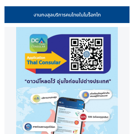
ช
า
งานกงสุลบริการคนไทยในโมร็อกโก
ช
น
ก
ร
ะ
ท
ร
ว
ง
ก
า
ร
ต่
า
ง