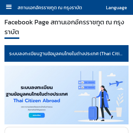
สถานเอกอัครราชทูต ณ กรุงราบัต
Language
ห
Facebook Page สถานเอกอัครราชทูต ณ กรุง
น้
ราบัต
า
แ
ร
ระบบลงทะเบียนฐานข้อมูลคนไทยในต่างประเทศ (Thai Citizen Abroad)
ก
|
H
o
m
e
ส
อ
ท
|
C