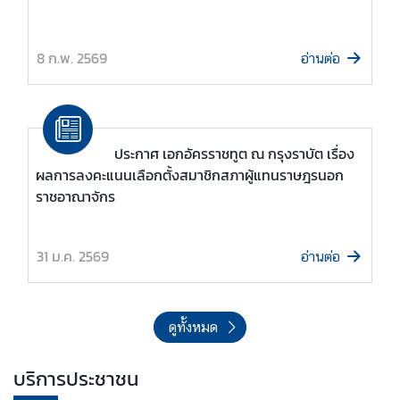
|
B
u
8 ก.พ. 2569
อ่านต่อ
s
i
n
e
ประกาศ เอกอัครราชทูต ณ กรุงราบัต เรื่อง
s
ผลการลงคะแนนเลือกตั้งสมาชิกสภาผู้แทนราษฎรนอก
s
ราชอาณาจักร
บ
31 ม.ค. 2569
อ่านต่อ
ริ
ก
า
ร
ดูทั้งหมด
ป
ร
บริการประชาชน
ะ