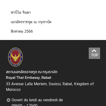
ช
า
ฟาบีโอ จินดา
ช
น
เอกอัครราชทูต ณ กรุงราบัต
สิงหาคม 2566
ก
ร
ะ
ท
TOP
ร
ว
ง
สถานเอกอัครราชทูต ณ กรุงราบัต
ก
Royal Thai Embassy, Rabat
า
33 Avenue Lalla Meriem, Souissi, Rabat, Kingdom of
ร
Morocco
ต่
า
Ouvert du lundi au vendredi de
ง
09h00 – 17h00