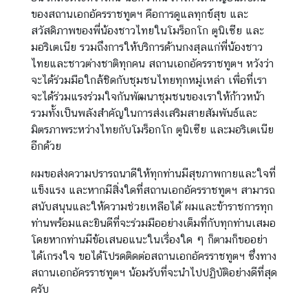
|
ของสถานเอกอัครราชทูตฯ คือการดูแลทุกข์สุข และ
B
สวัสดิภาพของพี่น้องชาวไทยในโมร็อกโก ตูนิเซีย และ
u
มอริเตเนีย รวมถึงการให้บริการด้านกงสุลแก่พี่น้องชาว
s
ไทยและชาวต่างชาติทุกคน สถานเอกอัครราชทูตฯ หวังว่า
i
จะได้ร่วมมือใกล้ชิดกับชุมชนไทยทุกหมู่เหล่า เพื่อที่เรา
n
จะได้ร่วมแรงร่วมใจกันพัฒนาชุมชนของเราให้ก้าวหน้า
e
รวมทั้งเป็นพลังสำคัญในการส่งเสริมสายสัมพันธ์และ
s
มิตรภาพระหว่างไทยกับโมร็อกโก ตูนิเซีย และมอริเตเนีย
s
อีกด้วย
ผมขอส่งความปรารถนาดีให้ทุกท่านมีสุขภาพกายและใจที่
บ
แข็งแรง และหากมีสิ่งใดที่สถานเอกอัครราชทูตฯ สามารถ
ริ
สนับสนุนและให้ความช่วยเหลือได้ ผมและข้าราชการทุก
ก
ท่านพร้อมและยินดีที่จะร่วมมืออย่างเต็มที่กับทุกท่านเสมอ
า
โดยหากท่านมีข้อเสนอแนะในเรื่องใด ๆ ก็ตามก็ขออย่า
ร
ได้เกรงใจ ขอได้โปรดติดต่อสถานเอกอัครราชทูตฯ ซึ่งทาง
ป
สถานเอกอัครราชทูตฯ น้อมรับที่จะนำไปปฏิบัติอย่างดีที่สุด
ร
ครับ
ะ