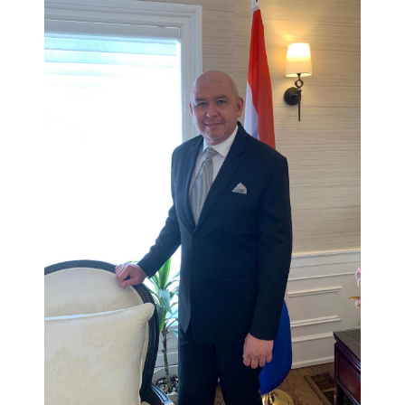
o
n
t
a
c
t
ข่
า
ว
|
N
e
w
s
ท่