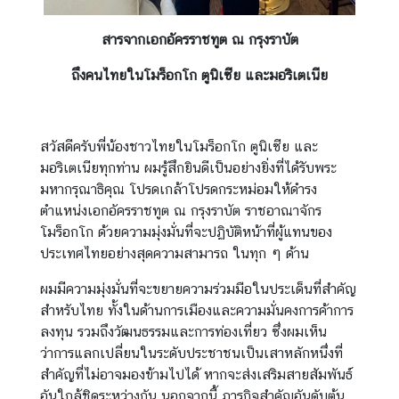
อ
ง
สารจากเอกอัครราชทูต ณ กรุงราบัต
เ
ที่
ถึงคนไทยในโมร็อกโก ตูนิเซีย และมอริเตเนีย
ย
ว
|
สวัสดีครับพี่น้องชาวไทยในโมร็อกโก ตูนิเซีย และ
T
มอริเตเนียทุกท่าน ผมรู้สึกยินดีเป็นอย่างยิ่งที่ได้รับพระ
r
มหากรุณาธิคุณ โปรดเกล้าโปรดกระหม่อมให้ดำรง
a
ตำแหน่งเอกอัครราชทูต ณ กรุงราบัต ราชอาณาจักร
v
โมร็อกโก ด้วยความมุ่งมั่นที่จะปฏิบัติหน้าที่ผู้แทนของ
e
ประเทศไทยอย่างสุดความสามารถ ในทุก ๆ ด้าน
l
ผมมีความมุ่งมั่นที่จะขยายความร่วมมือในประเด็นที่สำคัญ
สำหรับไทย ทั้งในด้านการเมืองและความมั่นคงการค้าการ
ธุ
ลงทุน รวมถึงวัฒนธรรมและการท่องเที่ยว ซึ่งผมเห็น
ร
ว่าการแลกเปลี่ยนในระดับประชาชนเป็นเสาหลักหนึ่งที่
กิ
สำคัญที่ไม่อาจมองข้ามไปได้ หากจะส่งเสริมสายสัมพันธ์
จ
อันใกล้ชิดระหว่างกัน นอกจากนี้ ภารกิจสำคัญอันดับต้น