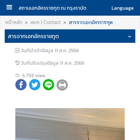
สถานเอกอัครราชทูต ณ กรุงราบัต
Language
ห
หน้าหลัก
สอท | Contact
สารจากเอกอัครราชทูต
น้
สารจากเอกอัครราชทูต
า
แ
วันที่นำเข้าข้อมูล
11 ส.ค. 2566
ร
ก
วันที่ปรับปรุงข้อมูล
11 ส.ค. 2566
|
H
6,793
view
o
m
e
ส
อ
ท
|
C