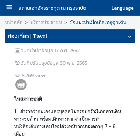
สถานเอกอัครราชทูต ณ กรุงราบัต
Language
ห
หน้าหลัก
บริการประชาชน
ข้อแนะนำเมื่อเกิดเหตุฉุกเฉิน
น้
ท่องเที่ยว | Travel
า
แ
วันที่นำเข้าข้อมูล
17 ก.ย. 2562
ร
ก
วันที่ปรับปรุงข้อมูล
30 พ.ย. 2565
|
H
5,769
view
o
m
e
ในสภาวะปกติ
ส
1. สำรวจว่าตนเองและบุคคลในครอบครัวมีเอกสารเดิน
อ
ทางครบถ้วน พร้อมเดินทางหากจำเป็นควรทำ
ท
หนังสือเดินทางเล่มใหม่ล่วงหน้าก่อนหมดอายุ 7 - 8
|
เดือน
C