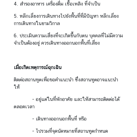
อ
4. สำรองอาหาร เครื่องดื่ม เชื้อเพลิง ที่จำเป็น
ง
5. หลีกเลี่ยงการเดินทางไปยังพื้นที่ที่มีปัญหา หลีกเลี่ยง
เ
การเดินทางในยามวิกาล
ที่
ย
6. ประเมินความเสี่ยงที่จะเกิดขึ้นกับตน บุคคลที่ไม่มีความ
ว
จำเป็นต้องอยู่ ควรเดินทางออกนอกพื้นที่เสี่ยง
|
T
r
เมื่อเกิดเหตุการณ์ฉุกเฉิน
a
v
ติดต่อสถานทูตเพื่อขอคำแนะนำ ซึ่งสถานทูตอาจแนะนำ
e
ให้
l
- อยู่แต่ในที่พักอาศัย และให้สามารถติดต่อได้
ตลอดเวลา
ธุ
ร
- เดินทางออกนอกพื้นที่ หรือ
กิ
- ไปรวมที่จุดนัดหมายที่สถานทูตกำหนด
จ